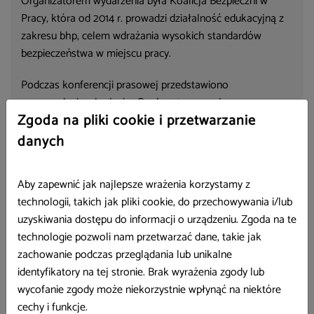
Organizatorem wydarzenia była Koalicja Bezpieczni w
Pracy, która od 2014 r. prowadzi działalność edukacyjną z
zakresu bhp, celem wdrażania wysokich standardów
bezpieczeństwa w miejscu pracy.
Podczas konferencji prasowej przedstawiono
sprawozdanie z badania „Osoby 50+ na rynku pracy:
Zgoda na pliki cookie i przetwarzanie
możliwości i ograniczenia”, opinię pracodawców i
pracowników na temat sytuacji tej grupy wiekowej na
danych
rynku pracy oraz stanowisko ekspertów zaproszonych
przez Koalicję.
Aby zapewnić jak najlepsze wrażenia korzystamy z
technologii, takich jak pliki cookie, do przechowywania i/lub
Wybrane fragmenty raportu zostały skomentowane przez
uzyskiwania dostępu do informacji o urządzeniu. Zgoda na te
psychologów z Departamentu Prewencji i Promocji w
technologie pozwoli nam przetwarzać dane, takie jak
Głównym Inspektoracie Pracy, w formie pisemnej i
zachowanie podczas przeglądania lub unikalne
krótkiego nagrania, które zostało zaprezentowane
identyfikatory na tej stronie. Brak wyrażenia zgody lub
podczas konferencji.
wycofanie zgody może niekorzystnie wpłynąć na niektóre
Wydarzenie wzbudziło ogromne zainteresowanie mediów. .
cechy i funkcje.