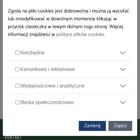
Konferencja dostarczyła cennej wiedzy, a komentarze
Zgoda na pliki cookies jest dobrowolna i można ją wycofać
ekspertów doskonale uzupełniły dyskusję.
lub zmodyfikować w dowolnym momencie klikając w
przycisk ciasteczka w lewym dolnym rogu strony. Więcej
informacji znajdziesz w
polityce plików cookies
.
Zapraszamy do pobrania plików:
Niezbędne
RAPORT prawie 40 proc. osób w wieku 50+ planuje
Kierunkowe i reklamowe
pracować po osiągnięciu wieku emerytalnego
Osoby 50+ na rynku pracy: możliwości i ograniczenia
Wydajnościowe i analityczne
Bezpieczeństwo pracy w Polsce 2022, osoby 50 + na rynku
Media społecznościowe
pracy: możliwości i ograniczenia (prezentacja)
Zamknij
Zapisz
Kontakt