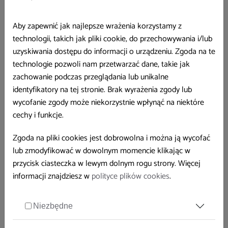
Aby zapewnić jak najlepsze wrażenia korzystamy z
technologii, takich jak pliki cookie, do przechowywania i/lub
uzyskiwania dostępu do informacji o urządzeniu. Zgoda na te
technologie pozwoli nam przetwarzać dane, takie jak
zachowanie podczas przeglądania lub unikalne
identyfikatory na tej stronie. Brak wyrażenia zgody lub
wycofanie zgody może niekorzystnie wpłynąć na niektóre
cechy i funkcje.
Zgoda na pliki cookies jest dobrowolna i można ją wycofać
lub zmodyfikować w dowolnym momencie klikając w
przycisk ciasteczka w lewym dolnym rogu strony. Więcej
informacji znajdziesz w
polityce plików cookies
.
Osobowość typu C
Niezbędne
Osobowość typu C, zwana często osobowością skłonną do
raka, charakteryzuje się tłumieniem negatywnych emocji, takich