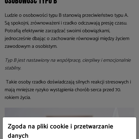
Osobowość typu B
Ludzie o osobowości typu B stanowią przeciwieństwo typu A.
Są spokojni, zrównoważeni i rzadko odczuwają presję czasu.
Potrafią efektywnie zarządzać swoimi obowiązkami,
jednocześnie dbając o zachowanie równowagi między życiem
zawodowym a osobistym.
Typ B jest nastawiony na współpracę, cierpliwy i emocjonalnie
stabilny.
Takie osoby rzadko doświadczają silnych reakcji stresowych i
mają mniejsze ryzyko wystąpienia chorób serca przed 70.
rokiem życia.
Zgoda na pliki cookie i przetwarzanie
danych