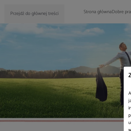
Strona główna
Dobre pra
Przejdź do głównej treści
A
j
i
p
u
w