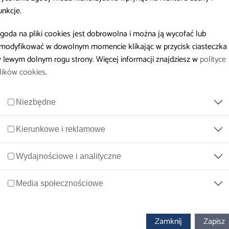
grożenia psychospołeczne - materiały do pobra
unkcje.
goda na pliki cookies jest dobrowolna i można ją wycofać lub
modyfikować w dowolnym momencie klikając w przycisk ciasteczka
 lewym dolnym rogu strony. Więcej informacji znajdziesz w
polityce
lików cookies
.
 pracodawców
Niezbędne
dzie podstawą do wystawienie L4. Prostujemy doniesienia medialne
Kierunkowe i reklamowe
Wydajnościowe i analityczne
Media społecznościowe
Dostępność cyfrowa
Deklaracja dostępności
Zamknij
Zapisz