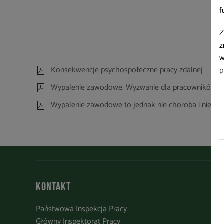
Za
f
Z
z
w
Konsekwencje psychospołeczne pracy zdalnej
p
Wypalenie zawodowe. Wyzwanie dla pracowników i
Wypalenie zawodowe to jednak nie choroba i nie bę
Kontakt
Państwowa Inspekcja Pracy
Główny Inspektorat Pracy