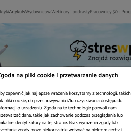
ktyki
Artykuły
Wydawnictwa
Webinary i podcasty
Pracownicy 50 +
Prog
Zgoda na pliki cookie i przetwarzanie danych
by zapewnić jak najlepsze wrażenia korzystamy z technologii, takich
ak pliki cookie, do przechowywania i/lub uzyskiwania dostępu do
nformacji o urządzeniu. Zgoda na te technologie pozwoli nam
rzetwarzać dane, takie jak zachowanie podczas przeglądania lub
nikalne identyfikatory na tej stronie. Brak wyrażenia zgody lub
ycofanie zgody może niekorzystnie wpłynąć na niektóre cechy i