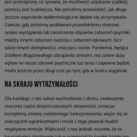
jest przeciążony, co sprawia, że możliwość uzyskania szybkiej
pomocy jest trudniejsza. Nie potrafimy przewidzieć, jak długo
jeszcze zagrożenie epidemiologiczne będzie się utrzymywało.
Zawsze, gdy jesteśmy poddawani przewlekłemu stresowi,
ryzyko wystąpienia lub zaostrzenia objawów zaburzeń psychiki,
między innymi zaburzeń nastroju i zaburzeń lękowych, lecz
także innych dolegliwości, znacząco rośnie. Pandemia, będąca
źródłem długotrwałego obciążenia stresem, ma zatem duży
wpływ na nasze zdrowie psychiczne już teraz i zapewne będzie
miała jeszcze przez długi czas po tym, gdy w końcu wygaśnie.
Na skraju wytrzymałości
Dla każdego z nas zakaz wychodzenia z domu, zawieszenie
znacznej części dotychczasowych aktywności, oznacza
kompletną zmianę codziennego funkcjonowania, wiąże się ze
znaczącymi ograniczeniami i może z tego powodu budzić
negatywne emocje. Większość z nas jednak rozumie, że ta
kwarantanna (dosłownie lub w przenośni) to środek konieczny,