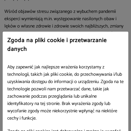
Wśród objawów stresu związanego z wybuchem pandemii
eksperci wymieniają m.in. występowanie nasilonych obaw i
lęków o własne zdrowie i zdrowie swoich najbliższych, zmiany
w nawykach związanych ze snem i spożywaniem posiłków,
Zgoda na pliki cookie i przetwarzanie
problemy ze snem i koncentracją uwagi, pogorszenie objawów
choroby przewlekłej, zwiększone spożycie alkoholu, wyrobów
danych
tytoniowych i innych substancji psychoaktywnych. Każdy może
jednak podjąć proste kroki, by pomóc sobie, rodzinie i
Aby zapewnić jak najlepsze wrażenia korzystamy z
najbliższym w radzeniu sobie ze stresem wywołanym
technologii, takich jak pliki cookie, do przechowywania i/lub
pandemią.
uzyskiwania dostępu do informacji o urządzeniu. Zgoda na te
Ciągłe skupianie się na problemie może nasilać niepokój!
technologie pozwoli nam przetwarzać dane, takie jak
Aby nie poczuć się przytłoczonym natłokiem informacji
zachowanie podczas przeglądania lub unikalne
dotyczących koronawirusa powinniśmy robić sobie przerwy od
identyfikatory na tej stronie. Brak wyrażenia zgody lub
oglądania, czytania czy słuchania nowych informacji na temat
wycofanie zgody może niekorzystnie wpłynąć na niektóre
pandemii w mediach, również społecznościowych.
cechy i funkcje.
To naprawdę działa!