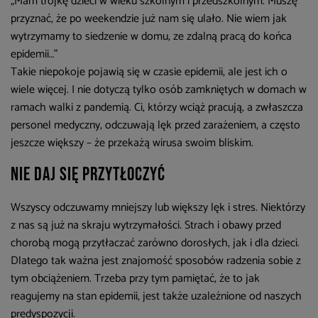
„Mam trójkę dzieci w wieku szkolnym i przedszkolnym. Muszę
przyznać, że po weekendzie już nam się ulało. Nie wiem jak
wytrzymamy to siedzenie w domu, ze zdalną pracą do końca
epidemii…”
Takie niepokoje pojawią się w czasie epidemii, ale jest ich o
wiele więcej. I nie dotyczą tylko osób zamkniętych w domach w
ramach walki z pandemią. Ci, którzy wciąż pracują, a zwłaszcza
personel medyczny, odczuwają lęk przed zarażeniem, a często
jeszcze większy – że przekażą wirusa swoim bliskim.
Nie daj się przytłoczyć
Wszyscy odczuwamy mniejszy lub większy lęk i stres. Niektórzy
z nas są już na skraju wytrzymałości. Strach i obawy przed
chorobą mogą przytłaczać zarówno dorosłych, jak i dla dzieci.
Dlatego tak ważna jest znajomość sposobów radzenia sobie z
tym obciążeniem. Trzeba przy tym pamiętać, że to jak
reagujemy na stan epidemii, jest także uzależnione od naszych
predyspozycji.