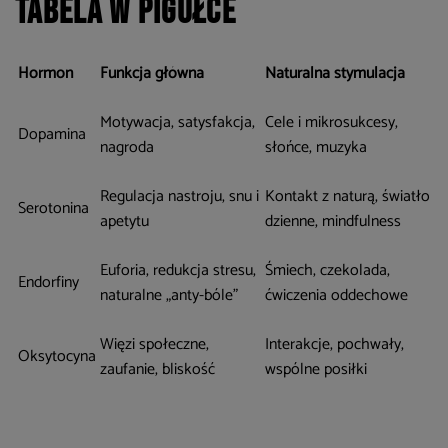
Tabela w pigułce
Hormon
Funkcja główna
Naturalna stymulacja
Motywacja, satysfakcja,
Cele i mikrosukcesy,
Dopamina
nagroda
słońce, muzyka
Regulacja nastroju, snu i
Kontakt z naturą, światło
Serotonina
apetytu
dzienne, mindfulness
Euforia, redukcja stresu,
Śmiech, czekolada,
Endorfiny
naturalne „anty-bóle”
ćwiczenia oddechowe
Więzi społeczne,
Interakcje, pochwały,
Oksytocyna
zaufanie, bliskość
wspólne posiłki