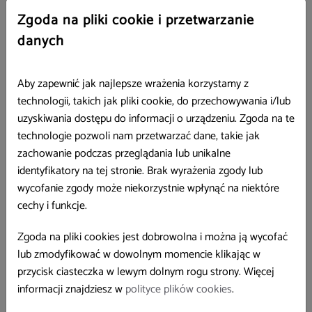
poziom.
Zgoda na pliki cookie i przetwarzanie
Światło dzienne
– biurko przy oknie to nie tylko lepszy
danych
widok, ale i więcej serotoniny.
Mindfulness
– joga, medytacja czy ćwiczenia oddechowe w
pracy mogą zwiększyć jej poziom nawet o 27%.
Aby zapewnić jak najlepsze wrażenia korzystamy z
technologii, takich jak pliki cookie, do przechowywania i/lub
uzyskiwania dostępu do informacji o urządzeniu. Zgoda na te
Endorfiny – naturalne środki
technologie pozwoli nam przetwarzać dane, takie jak
zachowanie podczas przeglądania lub unikalne
przeciwbólowe
identyfikatory na tej stronie. Brak wyrażenia zgody lub
wycofanie zgody może niekorzystnie wpłynąć na niektóre
cechy i funkcje.
Endorfiny redukują stres, poprawiają nastrój i działają jak
naturalne środki przeciwbólowe. Niestety, siedzący tryb życia i
Zgoda na pliki cookies jest dobrowolna i można ją wycofać
chroniczny stres w pracy potrafią je skutecznie blokować.
lub zmodyfikować w dowolnym momencie klikając w
przycisk ciasteczka w lewym dolnym rogu strony. Więcej
Jak pobudzić endorfiny?
informacji znajdziesz w
polityce plików cookies
.
Śmiech
– wspólny humor zwiększa ich poziom aż o 27%.