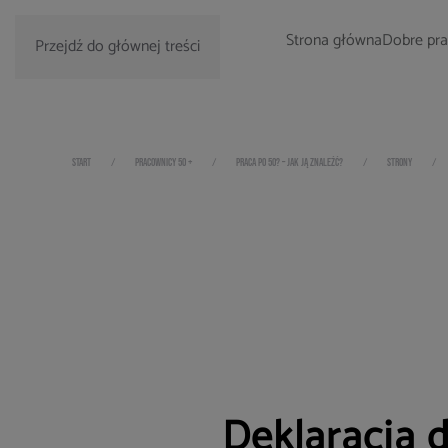
Strona główna
Dobre pra
Przejdź do głównej treści
START
PRACOWNICY 50 +
PRACA PO 50? – JAK JĄ ZNALEŹĆ?
STRONY
Deklaracja 