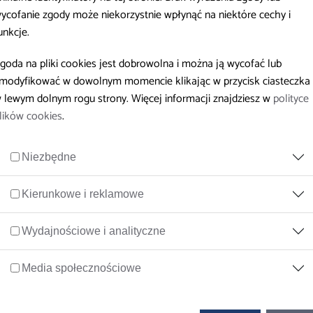
ycofanie zgody może niekorzystnie wpłynąć na niektóre cechy i
unkcje.
goda na pliki cookies jest dobrowolna i można ją wycofać lub
pności cyfrowej strony lub jej elementu,
modyfikować w dowolnym momencie klikając w przycisk ciasteczka
ostępności cyfrowej strony lub jej elementu,
 lewym dolnym rogu strony. Więcej informacji znajdziesz w
polityce
edostępnej informacji w innej alternatywnej formie.
lików cookies
.
Niezbędne
zającej,
 strony, której dotyczy żądanie,
Kierunkowe i reklamowe
tępnienia informacji, jeśli żądanie dotyczy udostępnienia w formie 
Wydajnościowe i analityczne
stąpić niezwłocznie, najpóźniej w ciągu 7 dni. Jeśli w tym terminie
ej formie nie jest możliwe, powinno nastąpić najdalej w ciągu 2 mies
Media społecznościowe