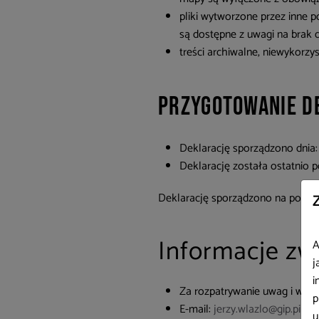
pliki wytworzone przez inne 
są dostępne z uwagi na brak 
treści archiwalne, niewykorz
Przygotowanie d
Deklarację sporządzono dnia
Deklarację została ostatnio p
Deklarację sporządzono na podst
Informacje zw
A
j
i
Za rozpatrywanie uwag i wni
p
E-mail:
jerzy.wlazlo@gip.pip.go
u