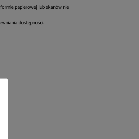
 formie papierowej lub skanów nie
ewniania dostępności.