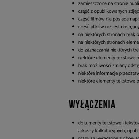
zamieszczone na stronie publ
część z opublikowanych zdjęć
część filmów nie posiada nap
część plików nie jest dostępn
na niektórych stronach brak 
na niektórych stronach eleme
do zaznaczania niektórych tre
niektóre elementy tekstowe n
brak możliwości zmiany odstę
niektóre informacje przedstaw
niektóre elementy tekstowe p
Wyłączenia
dokumenty tekstowe i teksto
arkuszy kalkulacyjnych, opub
mapy są wyłączone z obowiąz