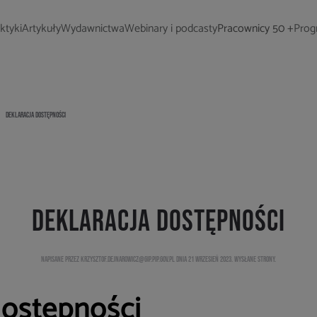
ktyki
Artykuły
Wydawnictwa
Webinary i podcasty
Pracownicy 50 +
Prog
DEKLARACJA DOSTĘPNOŚCI
Deklaracja dostępności
NAPISANE PRZEZ KRZYSZTOF.DEJNAROWICZ@GIP.PIP.GOV.PL DNIA
21 WRZESIEŃ 2023
. WYSŁANE
STRONY
.
dostępności