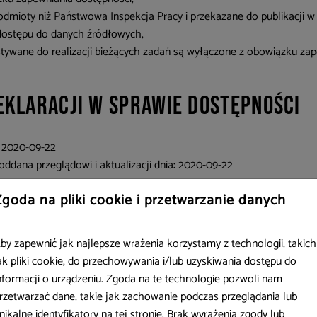
podmioty niż Państwowa Inspekcja Pracy i przekazane do publikacji w
dostępu do danych źródłowych,
ystywane do realizacji bieżących zadań są wyłączone z obowiązku zap
eklaracji w sprawie dostępności
:
2020-09-22
oddana przeglądowi i aktualizacji dnia:
2020-09-22
awie samooceny.
Zgoda na pliki cookie i przetwarzanie danych
rotne i dane kontaktowe
by zapewnić jak najlepsze wrażenia korzystamy z technologii, takich
ak pliki cookie, do przechowywania i/lub uzyskiwania dostępu do
nformacji o urządzeniu. Zgoda na te technologie pozwoli nam
osków odpowiada:
Jerzy Wlazło
.
rzetwarzać dane, takie jak zachowanie podczas przeglądania lub
v.pl
nikalne identyfikatory na tej stronie. Brak wyrażenia zgody lub