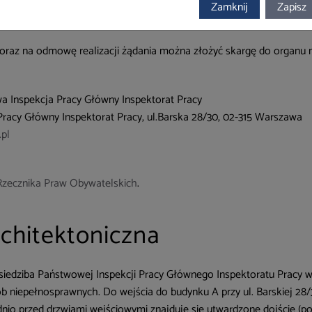
ia
Zamknij
Zapisz
oraz na odmowę realizacji żądania można złożyć skargę do organu 
a Inspekcja Pracy Główny Inspektorat Pracy
racy Główny Inspektorat Pracy, ul.Barska 28/30, 02-315 Warszawa
.pl
Rzecznika Praw Obywatelskich
.
chitektoniczna
siedziba Państwowej Inspekcji Pracy Głównego Inspektoratu Pracy w 
ób niepełnosprawnych. Do wejścia do budynku A przy ul. Barskiej 
o przed drzwiami wejściowymi znajduje się utwardzone dojście (pod