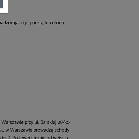
nadzorującego pocztą lub drogą
Warszawie przy ul. Barskiej 28/30
28/30 w Warszawie prowadzą schody
est). Po lewej stronie od wejścia