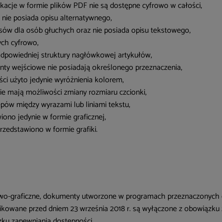
ikacje w formie plików PDF nie są dostępne cyfrowo w całości,
 nie posiada opisu alternatywnego,
isów dla osób głuchych oraz nie posiada opisu tekstowego,
ych cyfrowo,
odpowiedniej struktury nagłówkowej artykułów,
nty wejściowe nie posiadają określonego przeznaczenia,
ści użyto jedynie wyróżnienia kolorem,
ie mają możliwości zmiany rozmiaru czcionki,
pów między wyrazami lub liniami tekstu,
iono jedynie w formie graficznej,
rzedstawiono w formie grafiki.
wo-graficzne, dokumenty utworzone w programach przeznaczonych do
likowane przed dniem 23 września 2018 r. są wyłączone z obowiązku
ku zapewniania dostępności,