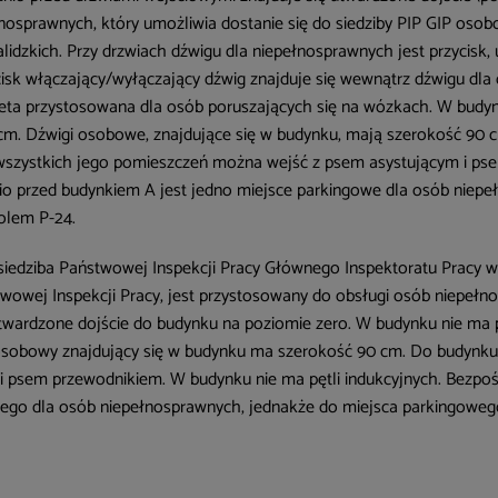
ełnosprawnych, który umożliwia dostanie się do siedziby PIP GIP o
idzkich. Przy drzwiach dźwigu dla niepełnosprawnych jest przycisk,
cisk włączający/wyłączający dźwig znajduje się wewnątrz dźwigu dl
aleta przystosowana dla osób poruszających się na wózkach. W budy
m. Dźwigi osobowe, znajdujące się w budynku, mają szerokość 90 c
i wszystkich jego pomieszczeń można wejść z psem asystującym i p
nio przed budynkiem A jest jedno miejsce parkingowe dla osób nie
olem P-24.
siedziba Państwowej Inspekcji Pracy Głównego Inspektoratu Pracy w 
owej Inspekcji Pracy, jest przystosowany do obsługi osób niepełn
twardzone dojście do budynku na poziomie zero. W budynku nie ma 
sobowy znajdujący się w budynku ma szerokość 90 cm. Do budynku 
 psem przewodnikiem. W budynku nie ma pętli indukcyjnych. Bezpo
go dla osób niepełnosprawnych, jednakże do miejsca parkingoweg