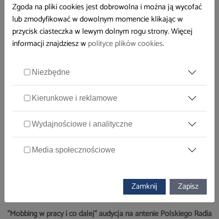
Zgoda na pliki cookies jest dobrowolna i można ją wycofać
lub zmodyfikować w dowolnym momencie klikając w
przycisk ciasteczka w lewym dolnym rogu strony. Więcej
informacji znajdziesz w
polityce plików cookies
.
Niezbędne
Pytać każdy może- audycja z udziałem inspektorów pracy na
antenie Polskiego Radia PiK
Kierunkowe i reklamowe
Wydajnościowe i analityczne
Media społecznościowe
Zamknij
Zapisz
"Mobbing w pracy i co dalej" audycja na antenie Polskiego Radia